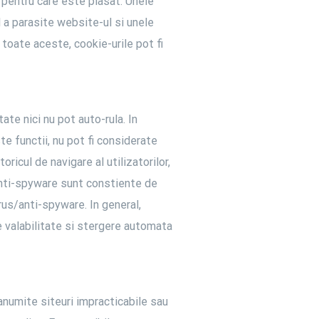
 pentru care este plasat. Unele
 a parasite website-ul si unele
 toate aceste, cookie-urile pot fi
ate nici nu pot auto-rula. In
te functii, nu pot fi considerate
ricul de navigare al utilizatorilor,
 anti-spyware sunt constiente de
rus/anti-spyware. In general,
e valabilitate si stergere automata
 anumite siteuri impracticabile sau