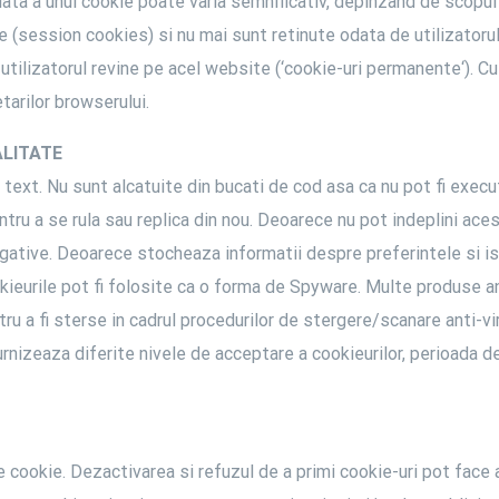
ata a unui cookie poate varia semnificativ, depinzand de scopul
e (session cookies) si nu mai sunt retinute odata de utilizatorul
 utilizatorul revine pe acel website (‘cookie-uri permanente‘). Cu
tarilor browserului.
ALITATE
text. Nu sunt alcatuite din bucati de cod asa ca nu pot fi execut
tru a se rula sau replica din nou. Deoarece nu pot indeplini aces
egative. Deoarece stocheaza informatii despre preferintele si isto
ookieurile pot fi folosite ca o forma de Spyware. Multe produse
u a fi sterse in cadrul procedurilor de stergere/scanare anti-vi
urnizeaza diferite nivele de acceptare a cookieurilor, perioada d
ele cookie. Dezactivarea si refuzul de a primi cookie-uri pot face