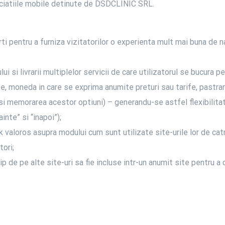
aplciatiile mobile detinute de DSDCLINIC SRL.
rti pentru a furniza vizitatorilor o experienta mult mai buna de n
lui si livrarii multiplelor servicii de care utilizatorul se bucura p
te, moneda in care se exprima anumite preturi sau tarife, pastrar
 (si memorarea acestor optiuni) – generandu-se astfel flexibilita
inte” si “inapoi”);
k valoros asupra modului cum sunt utilizate site-urile lor de catre
tori;
tip de pe alte site-uri sa fie incluse intr-un anumit site pentru 