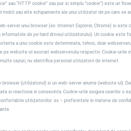
ie” sau “HTTP cookie” sau pur si simplu “cookie”) este un fisier
ul mobil sau alte echipamente ale unui utilizator de pe care se 
web-server unui browser (ex: Internet Explorer, Chrome) si este 
formatiile de pe hard driveul utilizatorului). Un cookie este fo
istenta a unui cookie este determinata; tehnic, doar webserverul
e pe website-ul asociat webserverului respectiv. Cookie-urile in 
multe cazuri, nu identifica personal utilizatorii de internet.
eb-browser (utilizatorul) si un web-server anume (website-ul). 
ta si reactiona in consecinta. Cookie-urile asigura userilor o e
onfortabile utilizatorillor: ex – preferintele in materie de confid
anta.