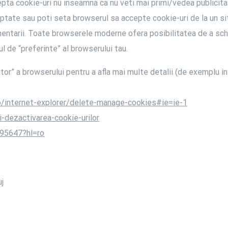
cepta cookie-uri nu inseamna ca nu veti mai primi/vedea publicita
eptate sau poti seta browserul sa accepte cookie-uri de la un s
omentarii. Toate browserele moderne ofera posibilitatea de a schi
l de “preferinte” al browserului tau.
tor” a browserului pentru a afla mai multe detalii (de exemplu in
o/internet-explorer/delete-manage-cookies#ie=ie-1
i-dezactivarea-cookie-urilor
/95647?hl=ro