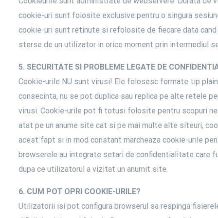
Cookieurile sunt administrate de webservere. Durata de vi
cookie-uri sunt folosite exclusive pentru o singura sesiun
cookie-uri sunt retinute si refolosite de fiecare data cand
sterse de un utilizator in orice moment prin intermediul se
5. SECURITATE SI PROBLEME LEGATE DE CONFIDENTI
Cookie-urile NU sunt virusi! Ele folosesc formate tip plain 
consecinta, nu se pot duplica sau replica pe alte retele pen
virusi. Cookie-urile pot fi totusi folosite pentru scopuri n
atat pe un anume site cat si pe mai multe alte siteuri, c
acest fapt si in mod constant marcheaza cookie-urile pentr
browserele au integrate setari de confidentialitate care f
dupa ce utilizatorul a vizitat un anumit site.
6. CUM POT OPRI COOKIE-URILE?
Utilizatorii isi pot configura browserul sa respinga fisier