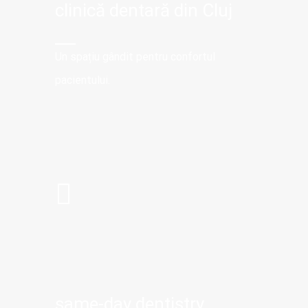
clinică dentară din Cluj
Un spațiu gândit pentru confortul
pacientului.
same-day dentistry