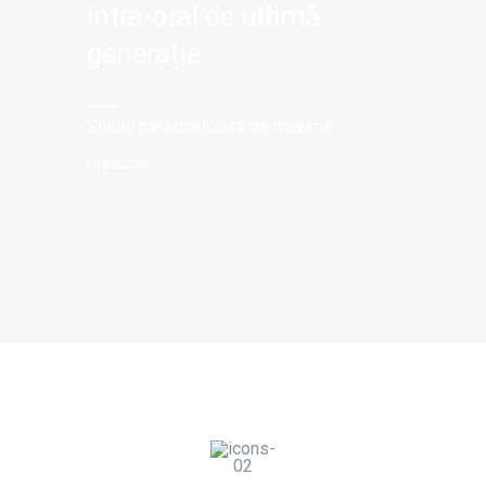
intra-oral de ultimă
generație
Soluții personalizate de maximă
precizie.