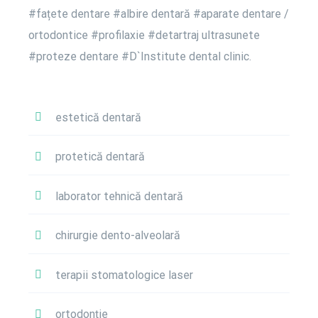
#fațete dentare #albire dentară #aparate dentare /
ortodontice #profilaxie #detartraj ultrasunete
#proteze dentare #D`Institute dental clinic.
estetică dentară
protetică dentară
laborator tehnică dentară
chirurgie dento-alveolară
terapii stomatologice laser
ortodonție